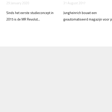
29 January 2020
31 August 2017
Sinds het eerste studieconcept in
Jungheinrich bouwt een
2015 is de MR Revolut...
geautomatiseerd magazijn voor po