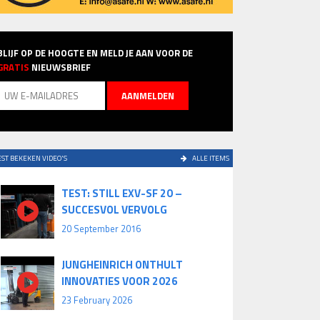
BLIJF OP DE HOOGTE EN MELD JE AAN VOOR DE
GRATIS
NIEUWSBRIEF
ST BEKEKEN VIDEO'S
ALLE ITEMS
TEST: STILL EXV-SF 20 –
SUCCESVOL VERVOLG
20 September 2016
JUNGHEINRICH ONTHULT
INNOVATIES VOOR 2026
23 February 2026