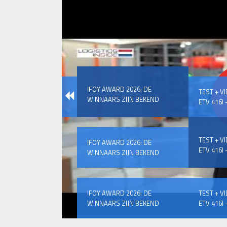
IFOY AWARD 2026: DE
TEST + V
WINNAARS ZIJN BEKEND
ETV 416I –
TEST + V
IFOY AWARD 2026: DE
ETV 416I –
WINNAARS ZIJN BEKEND
IFOY AWARD 2026: DE
TEST + V
WINNAARS ZIJN BEKEND
ETV 416I –