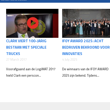
CLARK VIERT 100-JARIG
IFOY AWARD 2025: ACHT
BESTAAN MET SPECIALE
BEDRIJVEN BEKROOND VOOR
TRUCKS
INNOVATIES
27 March 2017
4 July 2025
Voorafgaand aan de LogiMAT 2017
De winnaars van de IFOY AWARD
hield Clark een perscon...
2025 zijn bekend. Tijdens...