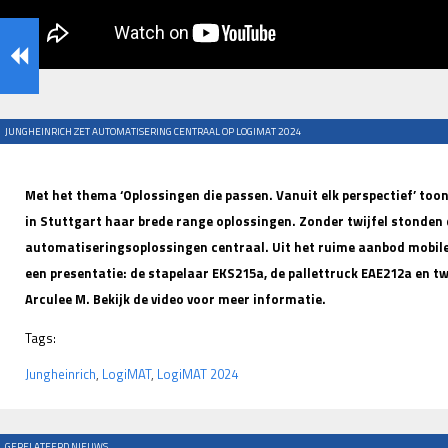
JUNGHEINRICH ZET AUTOMATISERING CENTRAAL OP LOGIMAT 2024
Met het thema ‘Oplossingen die passen. Vanuit elk perspectief’ too
in Stuttgart haar brede range oplossingen. Zonder twijfel stonden 
automatiseringsoplossingen centraal. Uit het ruime aanbod mobile 
een presentatie: de stapelaar EKS215a, de pallettruck EAE212a en t
Arculee M. Bekijk de video voor meer informatie.
Tags:
Jungheinrich
,
LogiMAT
,
LogiMAT 2024
GERELATEERD NIEUWS