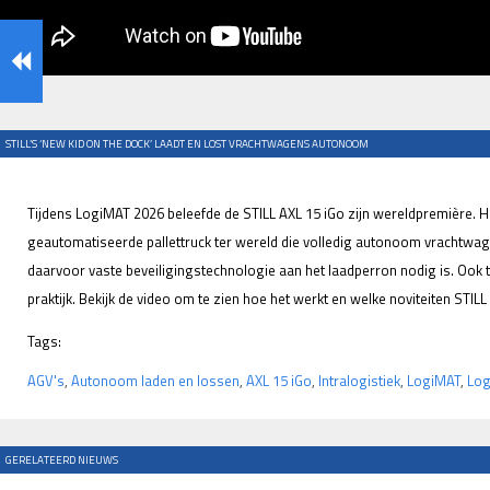
STILL’S ‘NEW KID ON THE DOCK’ LAADT EN LOST VRACHTWAGENS AUTONOOM
Tijdens LogiMAT 2026 beleefde de STILL AXL 15 iGo zijn wereldpremière. H
geautomatiseerde pallettruck ter wereld die volledig autonoom vrachtwag
daarvoor vaste beveiligingstechnologie aan het laadperron nodig is. Ook 
praktijk. Bekijk de video om te zien hoe het werkt en welke noviteiten STI
Tags:
AGV's
,
Autonoom laden en lossen
,
AXL 15 iGo
,
Intralogistiek
,
LogiMAT
,
Log
GERELATEERD NIEUWS