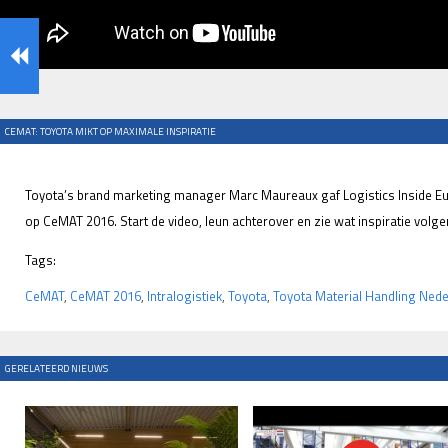
CEMAT: TOYOTA MIKT OP MAXIMALE INSPIRATIE
Toyota’s brand marketing manager Marc Maureaux gaf Logistics Inside Eu
op CeMAT 2016. Start de video, leun achterover en zie wat inspiratie volg
Tags:
CeMAT
,
CeMAT 2016
,
Intralogistiek
,
Toyota
,
Toyota Material Handling Nede
GERELATEERD NIEUWS