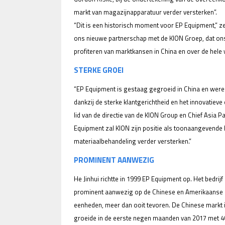
markt van magazijnapparatuur verder versterken”.
“Dit is een historisch moment voor EP Equipment,” zei
ons nieuwe partnerschap met de KION Groep, dat ons i
profiteren van marktkansen in China en over de hele 
STERKE GROEI
“EP Equipment is gestaag gegroeid in China en were
dankzij de sterke klantgerichtheid en het innovatiev
lid van de directie van de KION Group en Chief Asia P
Equipment zal KION zijn positie als toonaangevende 
materiaalbehandeling verder versterken.”
PROMINENT AANWEZIG
He Jinhui richtte in 1999 EP Equipment op. Het bedrij
prominent aanwezig op de Chinese en Amerikaanse m
eenheden, meer dan ooit tevoren. De Chinese markt is
groeide in de eerste negen maanden van 2017 met 40