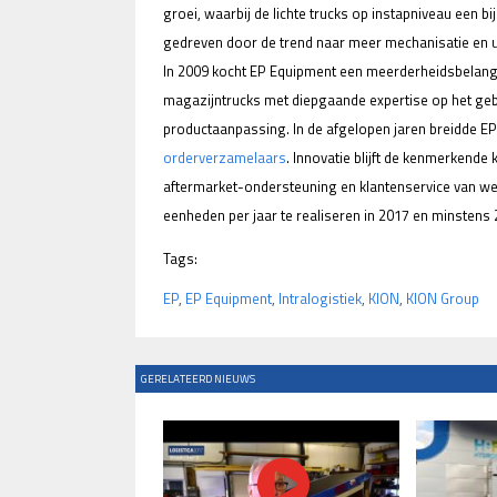
groei, waarbij de lichte trucks op instapniveau een bi
gedreven door de trend naar meer mechanisatie en 
In 2009 kocht EP Equipment een meerderheidsbelang 
magazijntrucks met diepgaande expertise op het gebi
productaanpassing. In de afgelopen jaren breidde EP 
orderverzamelaars
. Innovatie blijft de kenmerkende 
aftermarket-ondersteuning en klantenservice van were
eenheden per jaar te realiseren in 2017 en minstens 
Tags:
EP
,
EP Equipment
,
Intralogistiek
,
KION
,
KION Group
GERELATEERD NIEUWS