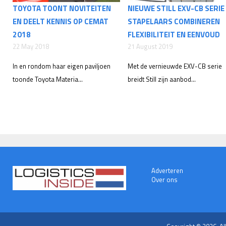
TOYOTA TOONT NOVITEITEN
NIEUWE STILL EXV-CB SERIE
EN DEELT KENNIS OP CEMAT
STAPELAARS COMBINEREN
2018
FLEXIBILITEIT EN EENVOUD
22 May 2018
21 August 2019
In en rondom haar eigen paviljoen
Met de vernieuwde EXV-CB serie
toonde Toyota Materia...
breidt Still zijn aanbod...
Adverteren
Over ons