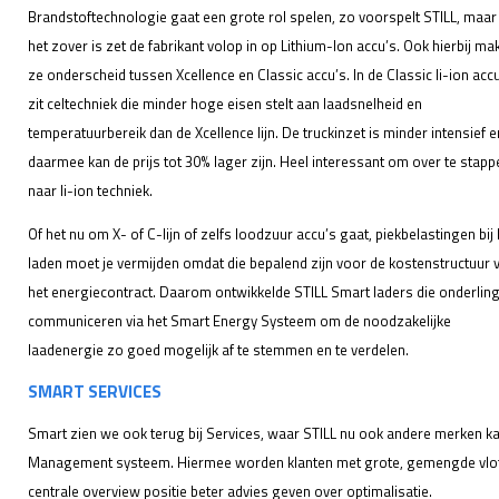
Brandstoftechnologie gaat een grote rol spelen, zo voorspelt STILL, maar 
het zover is zet de fabrikant volop in op Lithium-Ion accu’s. Ook hierbij ma
ze onderscheid tussen Xcellence en Classic accu’s. In de Classic li-ion acc
zit celtechniek die minder hoge eisen stelt aan laadsnelheid en
temperatuurbereik dan de Xcellence lijn. De truckinzet is minder intensief e
daarmee kan de prijs tot 30% lager zijn. Heel interessant om over te stapp
naar li-ion techniek.
Of het nu om X- of C-lijn of zelfs loodzuur accu’s gaat, piekbelastingen bij 
laden moet je vermijden omdat die bepalend zijn voor de kostenstructuur 
het energiecontract. Daarom ontwikkelde STILL Smart laders die onderlin
communiceren via het Smart Energy Systeem om de noodzakelijke
laadenergie zo goed mogelijk af te stemmen en te verdelen.
SMART SERVICES
Smart zien we ook terug bij Services, waar STILL nu ook andere merken k
Management systeem. Hiermee worden klanten met grote, gemengde vlote
centrale overview positie beter advies geven over optimalisatie.