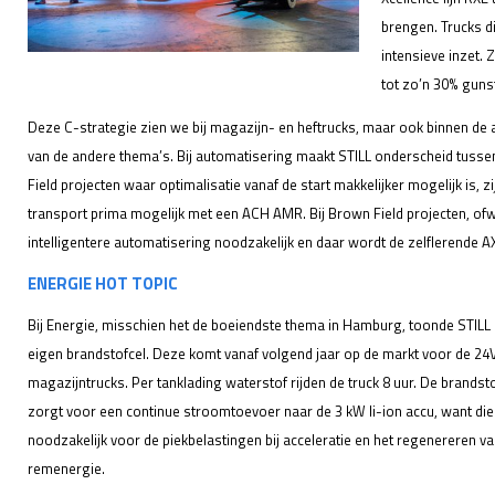
brengen. Trucks di
intensieve inzet.
tot zo’n 30% gunsti
Deze C-strategie zien we bij magazijn- en heftrucks, maar ook binnen de
van de andere thema’s. Bij automatisering maakt STILL onderscheid tussen
Field projecten waar optimalisatie vanaf de start makkelijker mogelijk is, 
transport prima mogelijk met een ACH AMR. Bij Brown Field projecten, ofwe
intelligentere automatisering noodzakelijk en daar wordt de zelflerende A
ENERGIE HOT TOPIC
Bij Energie, misschien het de boeiendste thema in Hamburg, toonde STILL
eigen brandstofcel. Deze komt vanaf volgend jaar op de markt voor de 24
magazijntrucks. Per tanklading waterstof rijden de truck 8 uur. De brandst
zorgt voor een continue stroomtoevoer naar de 3 kW li-ion accu, want die
noodzakelijk voor de piekbelastingen bij acceleratie en het regenereren v
remenergie.