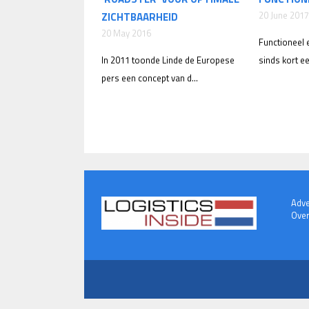
20 June 2017
ZICHTBAARHEID
20 May 2016
Functioneel 
In 2011 toonde Linde de Europese
sinds kort ee
pers een concept van d...
Adve
Over