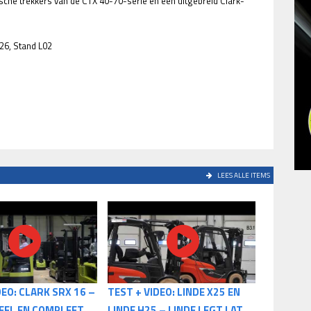
sche trekkers van de CTX 40-70-serie en een uitgebreid Clark-
26, Stand L02
LEES ALLE ITEMS
DEO: CLARK SRX 16 –
TEST + VIDEO: LINDE X25 EN
EEL EN COMPLEET
LINDE H25 – LINDE LEGT LAT