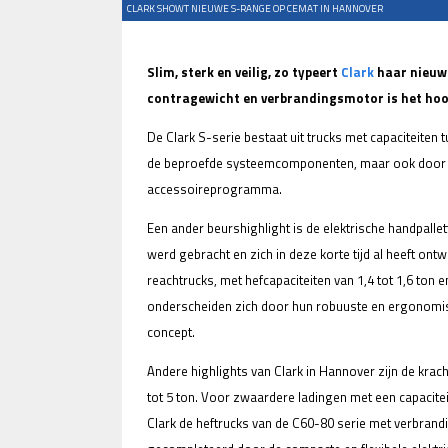
CLARK SHOWT NIEUWE S-RANGE OP CEMAT IN HANNOVER
Slim, sterk en veilig, zo typeert
Clark
haar nieuwe
contragewicht en verbrandingsmotor is het hoo
De Clark S-serie bestaat uit trucks met capaciteiten 
de beproefde systeemcomponenten, maar ook door in
accessoireprogramma.
Een ander beurshighlight is de elektrische handpallet
werd gebracht en zich in deze korte tijd al heeft on
reachtrucks, met hefcapaciteiten van 1,4 tot 1,6 ton 
onderscheiden zich door hun robuuste en ergonomisc
concept.
Andere highlights van Clark in Hannover zijn de krac
tot 5 ton. Voor zwaardere ladingen met een capacite
Clark de heftrucks van de C60-80 serie met verbra