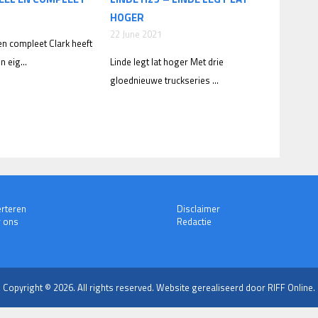
HOGER
22 June 2021
en compleet Clark heeft
n eig...
Linde legt lat hoger Met drie
gloednieuwe truckseries ...
rteren
Disclaimer
 ons
Redactie
Copyright © 2026. All rights reserved.
Website gerealiseerd door RIFF Online.