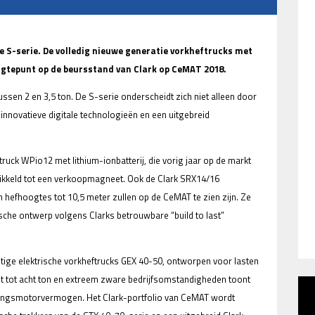
 S-serie. De volledig nieuwe generatie vorkheftrucks met
gtepunt op de beursstand van Clark op CeMAT 2018.
tussen 2 en 3,5 ton. De S-serie onderscheidt zich niet alleen door
novatieve digitale technologieën en een uitgebreid
truck WPio12 met lithium-ionbatterij, die vorig jaar op de markt
twikkeld tot een verkoopmagneet. Ook de Clark SRX14/16
en hefhoogtes tot 10,5 meter zullen op de CeMAT te zien zijn. Ze
he ontwerp volgens Clarks betrouwbare “build to last”
htige elektrische vorkheftrucks GEX 40-50, ontworpen voor lasten
it tot acht ton en extreem zware bedrijfsomstandigheden toont
ndingsmotorvermogen. Het Clark-portfolio van CeMAT wordt