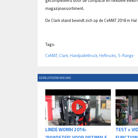
gecompleteerd door de compacte en flexibele elektri
magazijnassortiment.
De Clark stand bevindt zich op de CeMAT 2018 in Hal 
Tags:
CeMAT
,
Clark
,
Handpallettruck
,
Heftrucks
,
S-Range
GERELATEERD NIEUWS
LINDE WOMH 2016:
TEST + VI
‘ROADSTER’ VOOR OPTIMALE
FUNCTION