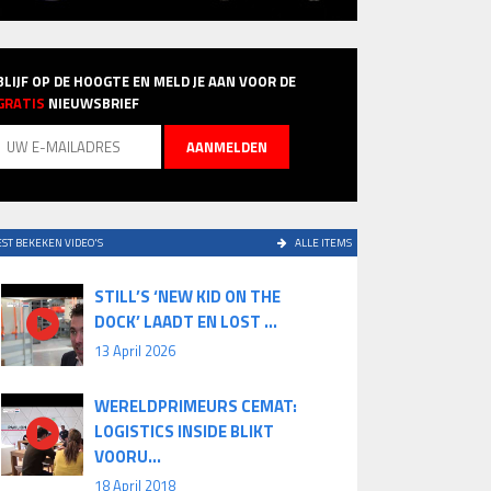
BLIJF OP DE HOOGTE EN MELD JE AAN VOOR DE
GRATIS
NIEUWSBRIEF
ST BEKEKEN VIDEO'S
ALLE ITEMS
STILL’S ‘NEW KID ON THE
DOCK’ LAADT EN LOST ...
13 April 2026
WERELDPRIMEURS CEMAT:
LOGISTICS INSIDE BLIKT
VOORU...
18 April 2018