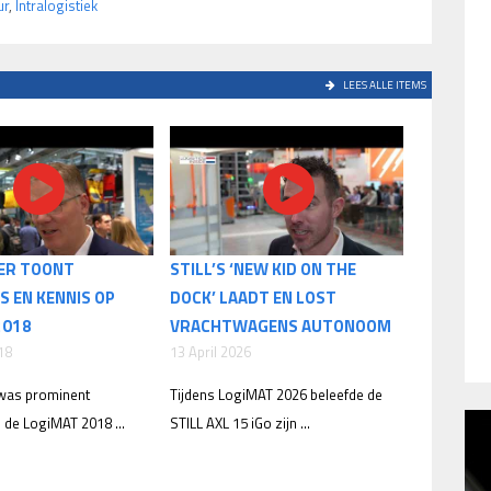
ur
,
Intralogistiek
LEES ALLE ITEMS
FER TOONT
STILL’S ‘NEW KID ON THE
S EN KENNIS OP
DOCK’ LAADT EN LOST
2018
VRACHTWAGENS AUTONOOM
18
13 April 2026
 was prominent
Tijdens LogiMAT 2026 beleefde de
de LogiMAT 2018 ...
STILL AXL 15 iGo zijn ...