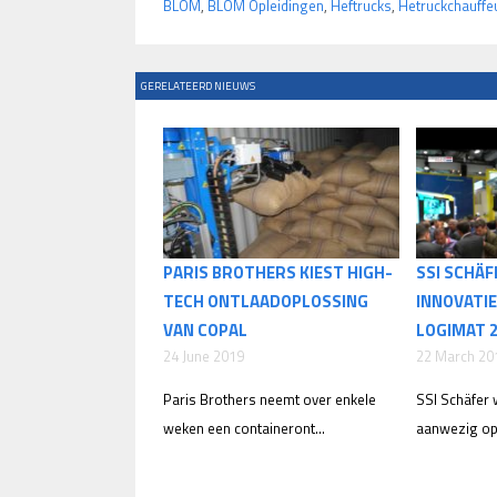
BLOM
,
BLOM Opleidingen
,
Heftrucks
,
Hetruckchauffe
GERELATEERD NIEUWS
PARIS BROTHERS KIEST HIGH-
SSI SCHÄ
TECH ONTLAADOPLOSSING
INNOVATIE
VAN COPAL
LOGIMAT 
24 June 2019
22 March 20
Paris Brothers neemt over enkele
SSI Schäfer
weken een containeront...
aanwezig op 