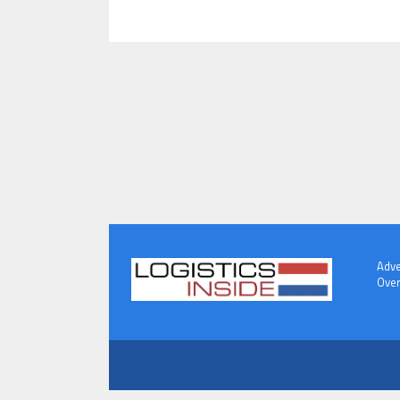
Adve
Over