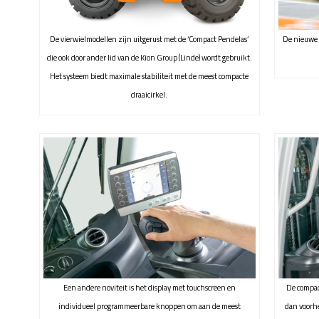
De vierwielmodellen zijn uitgerust met de ‘Compact Pendelas’
De nieuwe 
die ook door ander lid van de Kion Group (Linde) wordt gebruikt.
Het systeem biedt maximale stabiliteit met de meest compacte
draaicirkel.
Een andere noviteit is het display met touchscreen en
De compac
individueel programmeerbare knoppen om aan de meest
dan voorh