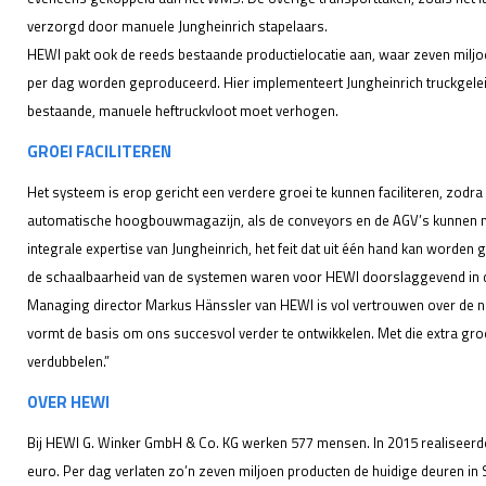
verzorgd door manuele Jungheinrich stapelaars.
HEWI pakt ook de reeds bestaande productielocatie aan, waar zeven mil
per dag worden geproduceerd. Hier implementeert Jungheinrich truckgeleid
bestaande, manuele heftruckvloot moet verhogen.
GROEI FACILITEREN
Het systeem is erop gericht een verdere groei te kunnen faciliteren, zodr
automatische hoogbouwmagazijn, als de conveyors en de AGV’s kunnen n
integrale expertise van Jungheinrich, het feit dat uit één hand kan worden
de schaalbaarheid van de systemen waren voor HEWI doorslaggevend in d
Managing director Markus Hänssler van HEWI is vol vertrouwen over de ni
vormt de basis om ons succesvol verder te ontwikkelen. Met die extra gr
verdubbelen.”
OVER HEWI
Bij HEWI G. Winker GmbH & Co. KG werken 577 mensen. In 2015 realiseerde
euro. Per dag verlaten zo’n zeven miljoen producten de huidige deuren in