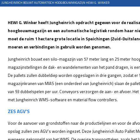
JUNGHEINRICH BOUWT AUTOMATISCH HOOGBOUWMAGAZIJN HEWI G. WINKER
HEWI G. Winker heeft Jungheinrich opdracht gegeven voor de realis
hoogbouwmagazijn en een automatische logistiek rondom haar nie
moet de ruim 1 hectare grote locatie in Spaichingen (Zuid-Duitsland
moeren en verbindingen in gebruik worden genomen.
Jungheinrich bouwt een silo-magazijn van 57 meter lang en 25 meter hoog
magazijnstellingen de dak- en wandelementen van het pand dragen, is een
De pallets zullen dubbeldiep worden opgeslagen in drie gangen, zodat er 9
magazijnkranen van MIAS (een onderdeel van Jungheinrich) slaan de pallets 
van 93 dubbelspelen per uur. Conveyors verzorgen de aan- en afvoer. Het
met Jungheinrich WMS-software en material flow controllers.
ZES AGV’S
Voor de aanvoer van grondstoffen naar de productielijnen en voor de afvo
opslag zullen zes AGV’s worden ingezet. Deze Jungheinrich Auto Pallet 
eveneens gekoppeld aan het WMS. De overige transporttaken, zoals het l