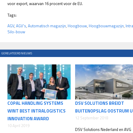
voor export, waarvan 16 procent voor de EU.
Tags:
AGV
,
AGV's
,
Automatisch magazijn
,
Hoogbouw
,
Hoogbouwmagazijn
,
Intr
Silo-bouw
GERELATEERD NIEUWS
COPAL HANDLING SYSTEMS
DSV SOLUTIONS BREIDT
WINT BEST INTRALOGISTICS
BUITENOPSLAG OOSTRUM U
12 September 2018
INNOVATION AWARD
10 April 2019
DSV Solutions Nederland en AVG