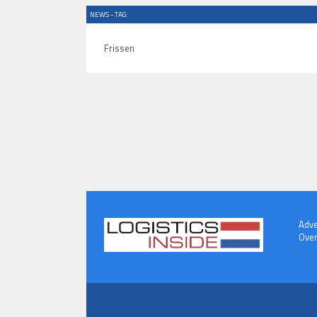
NEWS - TAG:
Frissen
Adve
Over