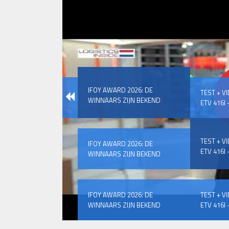
IFOY AWARD 2026: DE
TEST + V
WINNAARS ZIJN BEKEND
ETV 416I –
TEST + V
IFOY AWARD 2026: DE
ETV 416I –
WINNAARS ZIJN BEKEND
IFOY AWARD 2026: DE
TEST + V
WINNAARS ZIJN BEKEND
ETV 416I –