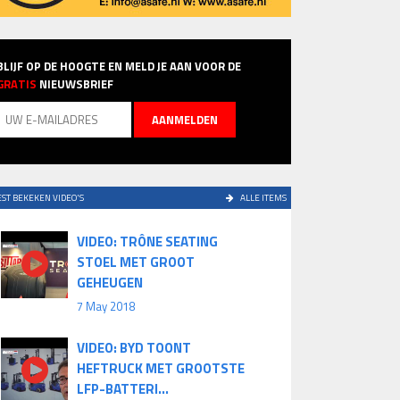
BLIJF OP DE HOOGTE EN MELD JE AAN VOOR DE
GRATIS
NIEUWSBRIEF
ST BEKEKEN VIDEO'S
ALLE ITEMS
VIDEO: TRÔNE SEATING
STOEL MET GROOT
GEHEUGEN
7 May 2018
VIDEO: BYD TOONT
HEFTRUCK MET GROOTSTE
LFP-BATTERI...