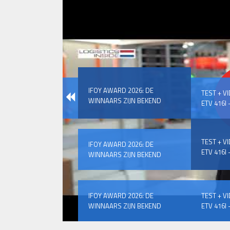
IFOY AWARD 2026: DE
TEST + V
WINNAARS ZIJN BEKEND
ETV 416I –
TEST + V
IFOY AWARD 2026: DE
ETV 416I –
WINNAARS ZIJN BEKEND
IFOY AWARD 2026: DE
TEST + V
WINNAARS ZIJN BEKEND
ETV 416I –