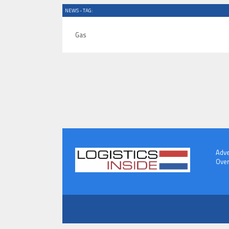
NEWS - TAG:
Gas
Adve
Over