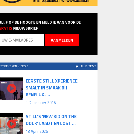
BLIJF OP DE HOOGTE EN MELD JE AAN VOOR DE
GRATIS
NIEUWSBRIEF
ST BEKEKEN VIDEO'S
ALLE ITEMS
EERSTE STILL XPERIENCE
SMALT IN SMAAK BIJ
BENELUX-...
1 December 2016
STILL’S ‘NEW KID ON THE
DOCK’ LAADT EN LOST ...
13 April 2026