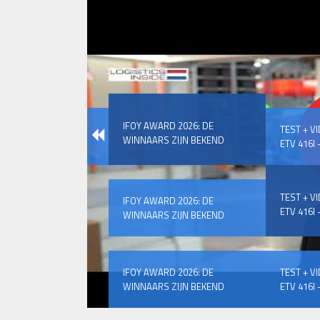
IFOY AWARD 2026: DE
TEST + V
WINNAARS ZIJN BEKEND
ETV 416I –
TEST + V
IFOY AWARD 2026: DE
ETV 416I –
WINNAARS ZIJN BEKEND
IFOY AWARD 2026: DE
TEST + V
WINNAARS ZIJN BEKEND
ETV 416I –