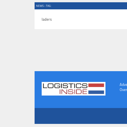
NEWS - TAG:
laders
Adve
Over