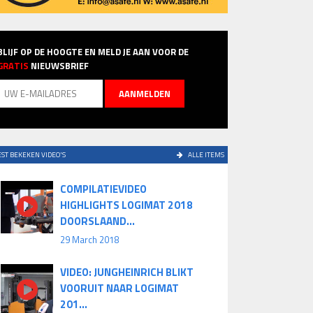
BLIJF OP DE HOOGTE EN MELD JE AAN VOOR DE
GRATIS
NIEUWSBRIEF
ST BEKEKEN VIDEO'S
ALLE ITEMS
COMPILATIEVIDEO
HIGHLIGHTS LOGIMAT 2018
DOORSLAAND...
29 March 2018
VIDEO: JUNGHEINRICH BLIKT
VOORUIT NAAR LOGIMAT
201...