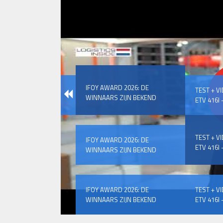
IFOY AWARD 2026: DE
TEST + V
WINNAARS ZIJN BEKEND
ETV 416I –
TEST + V
IFOY AWARD 2026: DE
ETV 416I –
WINNAARS ZIJN BEKEND
IFOY AWARD 2026: DE
TEST + V
WINNAARS ZIJN BEKEND
ETV 416I –