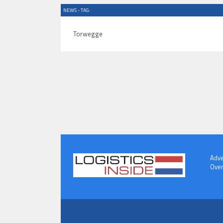
NEWS - TAG:
Torwegge
Adve
Over