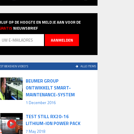
BLIJF OP DE HOOGTE EN MELD JE AAN VOOR DE
GRATIS
NIEUWSBRIEF
ST BEKEKEN VIDEO'S
ALLE ITEMS
BEUMER GROUP
ONTWIKKELT SMART-
MAINTENANCE-SYSTEM
1 December 2016
TEST STILL RX20-16
LITHIUM-ION POWER PACK
7 May 2018