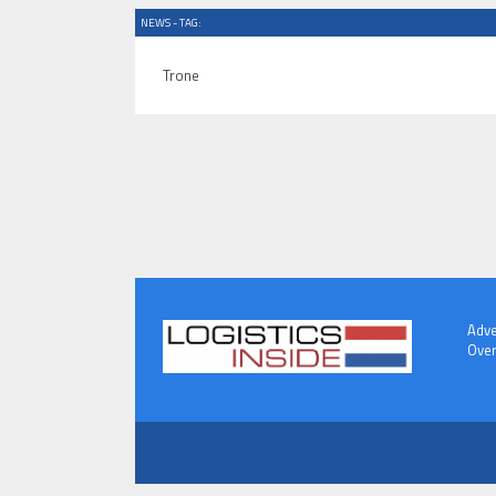
NEWS - TAG:
Trone
Adve
Over