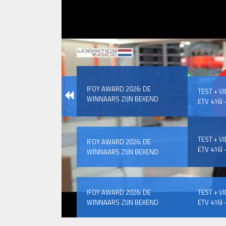
IFOY AWARD 2026: DE
TEST + V
WINNAARS ZIJN BEKEND
ETV 416I –
TEST + V
IFOY AWARD 2026: DE
ETV 416I –
WINNAARS ZIJN BEKEND
IFOY AWARD 2026: DE
TEST + V
WINNAARS ZIJN BEKEND
ETV 416I –