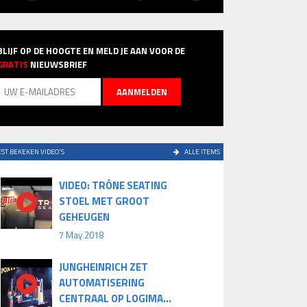
BLIJF OP DE HOOGTE EN MELD JE AAN VOOR DE
GRATIS
NIEUWSBRIEF
ST BEKEKEN VIDEO'S
ALLE ITEMS
VIDEO: TRÔNE SEATING
STOEL MET GROOT
GEHEUGEN
7 May 2018
JUNGHEINRICH ZET
AUTOMATISERING
CENTRAAL OP LOGIMA...