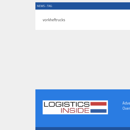
NEWS - TAG:
vorkheftrucks
Adve
Over