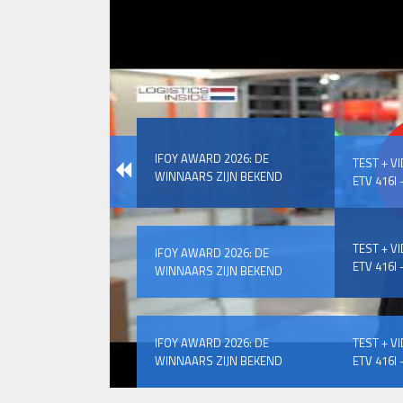
IFOY AWARD 2026: DE
TEST + V
WINNAARS ZIJN BEKEND
ETV 416I –
TEST + V
IFOY AWARD 2026: DE
ETV 416I –
WINNAARS ZIJN BEKEND
IFOY AWARD 2026: DE
TEST + V
WINNAARS ZIJN BEKEND
ETV 416I –