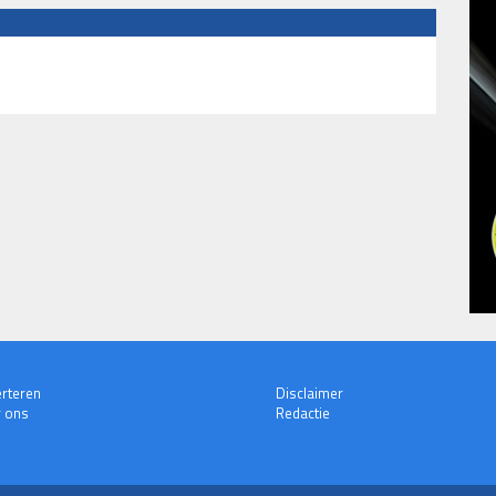
rteren
Disclaimer
 ons
Redactie