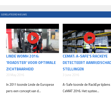
GERELATEERD NIEUWS
LINDE WOMH 2016:
CEMAT: A-SAFE’S RACKEYE
‘ROADSTER’ VOOR OPTIMALE
DETECTEERT AANRIJDSCHA
ZICHTBAARHEID
STELLINGEN
20 May 2016
3 June 2016
In 2011 toonde Linde de Europese
A-Safe toonde de RackEye tijdens
pers een concept van d...
CeMAT 2016. Het systee...