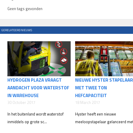
Geen tags gevonden
GERELATEERD NIEUWS
HYDROGEN PLAZA VRAAGT
NIEUWE HYSTER STAPELAAR
AANDACHT VOOR WATERSTOF
MET TWEE TON
IN WAREHOUSE
HEFCAPACITEIT
30 October 2017
18 March 2017
In het buitenland wordt waterstof
Hyster heeft een nieuwe
inmiddels op grote sc...
meeloopstapelaar gelanceerd met.