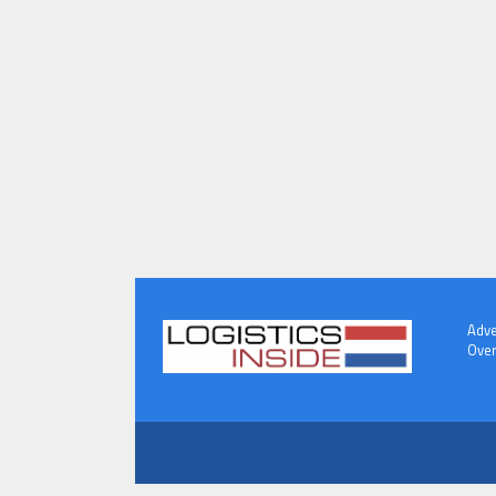
Adve
Over