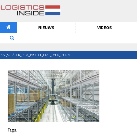
NIEUWS
VIDEOS
SSI_SCHÄFER_IKEA_PROJECT_FLAT_PACK_PICKING
Tags: