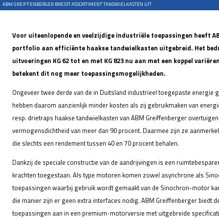
ABM GREIFFENBERGER BREIDT ASSORTIMENT TANDWIELKASTEN UIT
Voor uiteenlopende en veelzijdige industriële toepassingen heeft 
portfolio aan efficiënte haakse tandwielkasten uitgebreid. Het bedr
uitvoeringen KG 62 tot en met KG 823 nu aan met een koppel variëre
betekent dit nog meer toepassingsmogelijkheden.
Ongeveer twee derde van de in Duitsland industrieel toegepaste energie ga
hebben daarom aanzienlijk minder kosten als zij gebruikmaken van ener
resp. drietraps haakse tandwielkasten van ABM Greiffenberger overtuige
vermogensdichtheid van meer dan 90 procent. Daarmee zijn ze aanmerkeli
die slechts een rendement tussen 40 en 70 procent behalen.
Dankzij de speciale constructie van de aandrijvingen is een ruimtebespar
krachten toegestaan. Als type motoren komen zowel asynchrone als Sino
toepassingen waarbij gebruik wordt gemaakt van de Sinochron-motor k
die manier zijn er geen extra interfaces nodig. ABM Greiffenberger biedt
toepassingen aan in een premium-motorversie met uitgebreide specificat