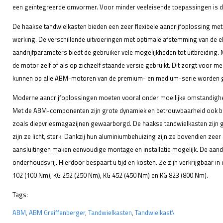
een geïntegreerde omvormer. Voor minder veeleisende toepassingen is d
De haakse tandwielkasten bieden een zeer flexibele aandrijfoplossing me
werking. De verschillende uitvoeringen met optimale afstemming van de e
aandrijfparameters biedt de gebruiker vele mogelijkheden tot uitbreiding
de motor zelf of als op zichzelf staande versie gebruikt. Dit zorgt voor mee
kunnen op alle ABM-motoren van de premium- en medium-serie worden 
Moderne aandrijfoplossingen moeten vooral onder moeilijke omstandig
Met de ABM-componenten zijn grote dynamiek en betrouwbaarheid ook bij
zoals diepvriesmagazijnen gewaarborgd. De haakse tandwielkasten zijn 
zijn ze licht, sterk. Dankzij hun aluminiumbehuizing zijn ze bovendien zee
aansluitingen maken eenvoudige montage en installatie mogelijk. De aand
onderhoudsvrij. Hierdoor bespaart u tijd en kosten. Ze zijn verkrijgbaar in
102 (100 Nm), KG 252 (250 Nm), KG 452 (450 Nm) en KG 823 (800 Nm).
Tags:
ABM
,
ABM Greiffenberger
,
Tandwielkasten
,
Tandwielkast\