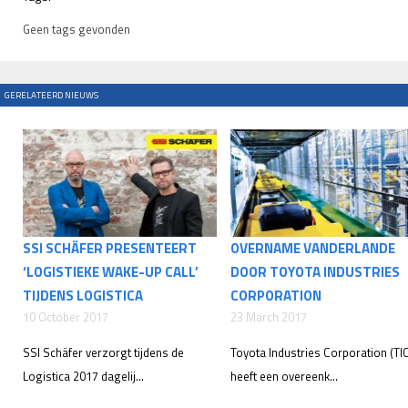
Geen tags gevonden
GERELATEERD NIEUWS
SSI SCHÄFER PRESENTEERT
OVERNAME VANDERLANDE
‘LOGISTIEKE WAKE-UP CALL’
DOOR TOYOTA INDUSTRIES
TIJDENS LOGISTICA
CORPORATION
10 October 2017
23 March 2017
SSI Schäfer verzorgt tijdens de
Toyota Industries Corporation (TI
Logistica 2017 dagelij...
heeft een overeenk...