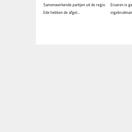
Samenwerkende partijen uit de regio
Ervaren is g
Ede hebben de afgel...
ingebruiknam