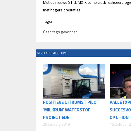
Met de nieuwe STILL MX-X combitruck realiseert logist
met hogere prestaties.
Tags:
Geen tags gevonden
GERELATEERD NIEUWS
POSITIEVE UITKOMST PILOT
PALLETXP
‘MILKRUN’ WATERSTOF
SUCCESVOL
PROJECT EDE
OP LI-ION
29 January 2019
15 October 