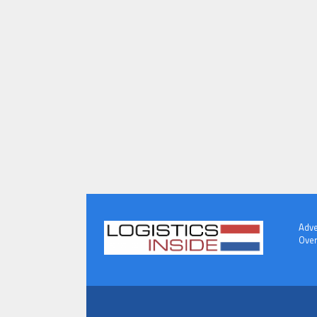
Adve
Over