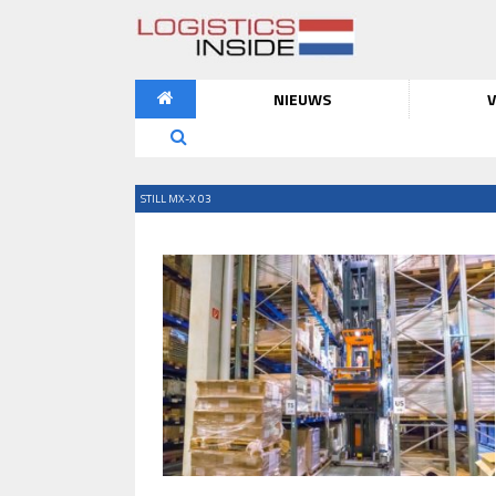
NIEUWS
V
STILL MX-X 03