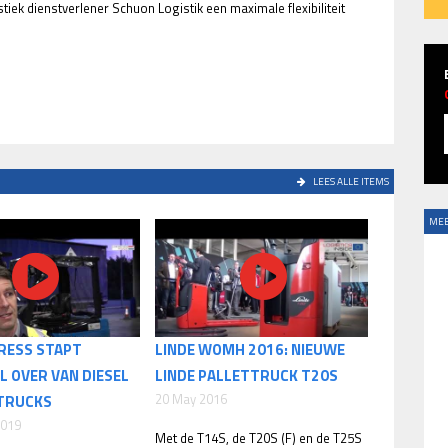
iek dienstverlener Schuon Logistik een maximale flexibiliteit
LEES ALLE ITEMS
MEE
RESS STAPT
LINDE WOMH 2016: NIEUWE
 OVER VAN DIESEL
LINDE PALLETTRUCK T20S
20 May 2016
 TRUCKS
2019
Met de T14S, de T20S (F) en de T25S