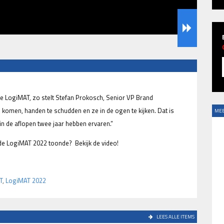
 de LogiMAT, zo stelt Stefan Prokosch, Senior VP Brand
 komen, handen te schudden en ze in de ogen te kijken. Dat is
MEE
in de aflopen twee jaar hebben ervaren.”
de LogiMAT 2022 toonde? Bekijk de video!
T
,
LogiMAT 2022
LEES ALLE ITEMS