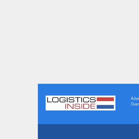
Adve
Over