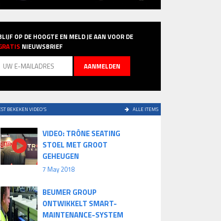
BLIJF OP DE HOOGTE EN MELD JE AAN VOOR DE
GRATIS
NIEUWSBRIEF
ST BEKEKEN VIDEO'S
ALLE ITEMS
VIDEO: TRÔNE SEATING
STOEL MET GROOT
GEHEUGEN
7 May 2018
BEUMER GROUP
ONTWIKKELT SMART-
MAINTENANCE-SYSTEM