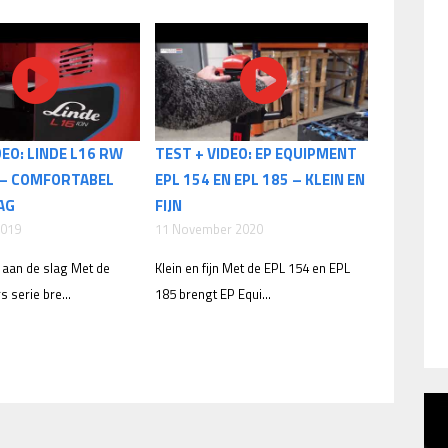
DEO: LINDE L16 RW
TEST + VIDEO: EP EQUIPMENT
P – COMFORTABEL
EPL 154 EN EPL 185 – KLEIN EN
AG
FIJN
2019
11 November 2020
 aan de slag Met de
Klein en fijn Met de EPL 154 en EPL
 serie bre...
185 brengt EP Equi...