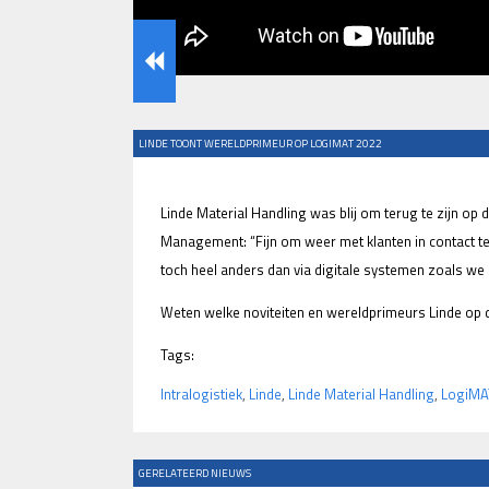
LINDE TOONT WERELDPRIMEUR OP LOGIMAT 2022
Linde Material Handling was blij om terug te zijn op
Management: “Fijn om weer met klanten in contact te
toch heel anders dan via digitale systemen zoals we 
Weten welke noviteiten en wereldprimeurs Linde op 
Tags:
Intralogistiek
,
Linde
,
Linde Material Handling
,
LogiMA
GERELATEERD NIEUWS