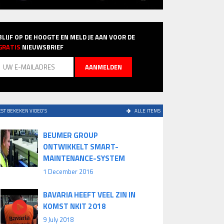
BLIJF OP DE HOOGTE EN MELD JE AAN VOOR DE
GRATIS
NIEUWSBRIEF
ST BEKEKEN VIDEO'S
ALLE ITEMS
BEUMER GROUP
ONTWIKKELT SMART-
MAINTENANCE-SYSTEM
1 December 2016
BAVARIA HEEFT VEEL ZIN IN
KOMST NKIT 2018
9 July 2018