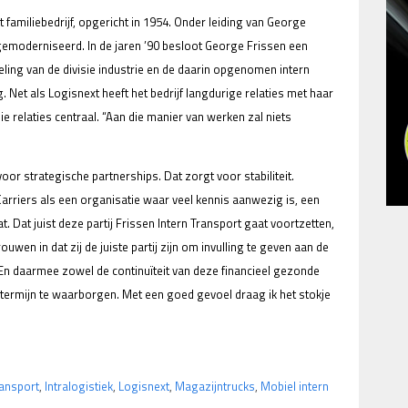
t familiebedrijf, opgericht in 1954. Onder leiding van George
emoderniseerd. In de jaren ’90 besloot George Frissen een
eling van de divisie industrie en de daarin opgenomen intern
. Net als Logisnext heeft het bedrijf langdurige relaties met haar
e relaties centraal. “Aan die manier van werken zal niets
or strategische partnerships. Dat zorgt voor stabiliteit.
niCarriers als een organisatie waar veel kennis aanwezig is, een
. Dat juist deze partij Frissen Intern Transport gaat voortzetten,
rouwen in dat zij de juiste partij zijn om invulling te geven aan de
 En daarmee zowel de continuïteit van deze financieel gezonde
ermijn te waarborgen. Met een goed gevoel draag ik het stokje
ransport
,
Intralogistiek
,
Logisnext
,
Magazijntrucks
,
Mobiel intern