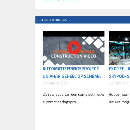
GERELATEERD NIEUWS
AUTOMATISERINGSPROJECT
EXOTEC L
UNIPHAR GEHEEL OP SCHEMA
SKYPOD-S
28 August 2020
10 February
De realisatie van een compleet nieuw
Robot-naar-r
automatiseringspro...
nieuwe mogel