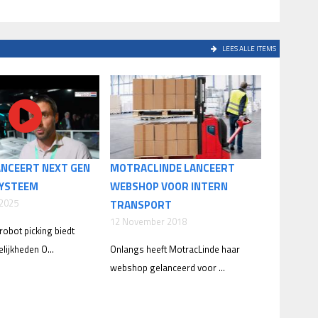
LEES ALLE ITEMS
ANCEERT NEXT GEN
MOTRACLINDE LANCEERT
YSTEEM
WEBSHOP VOOR INTERN
 2025
TRANSPORT
12 November 2018
obot picking biedt
ijkheden O...
Onlangs heeft MotracLinde haar
webshop gelanceerd voor ...