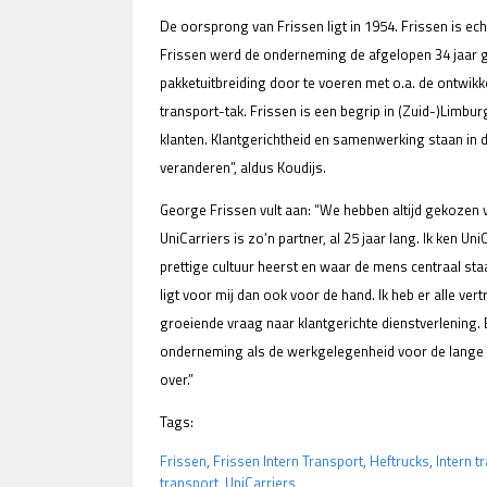
De oorsprong van Frissen ligt in 1954. Frissen is ech
Frissen werd de onderneming de afgelopen 34 jaar g
pakketuitbreiding door te voeren met o.a. de ontwikk
transport-tak. Frissen is een begrip in (Zuid-)Limburg
klanten. Klantgerichtheid en samenwerking staan in di
veranderen”, aldus Koudijs.
George Frissen vult aan: “We hebben altijd gekozen vo
UniCarriers is zo’n partner, al 25 jaar lang. Ik ken U
prettige cultuur heerst en waar de mens centraal staat
ligt voor mij dan ook voor de hand. Ik heb er alle vert
groeiende vraag naar klantgerichte dienstverlening.
onderneming als de werkgelegenheid voor de lange t
over.”
Tags:
Frissen
,
Frissen Intern Transport
,
Heftrucks
,
Intern t
transport
,
UniCarriers