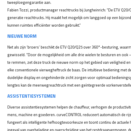
tweeploegengarantie aan.
Fabien Tozzi, productmanager reachtrucks bij Jungheinrich: “De ETV Q20/Q
generatie reachtrucks. Hij maakt het mogelijk om langgoed op een bijzon
kunnen ruimtes efficiënter worden gebruikt.”
NIEUWE NORM
Net als zijn ‘broers’ beschikt de ETV Q20/Q25 over 360°-besturing, waarm
gewisseld. “Door de mogelijkheid om alle drie wielen te besturen en ook – 
te remmen, zet deze truck de nieuwe norm op het gebied van veiligheid en 
elke conventionele vierwegheftruck de baas. De intuïtieve bediening met
duidelijke display en ongehinderde zicht zorgen voor optimaal bedienings
lengtes kan de meerwegreachtruck met een geïntegreerde vorkenverstell
ASSISTENTIESYSTEMEN
Diverse assistentiesystemen helpen de chauffeur, verhogen de productivit
mens, machine en goederen. curveCONTROL reduceert automatisch de rijs
fungeert als intelligente hefhoogtevoorkeuze en toont continu de actue
ingeval van overbelading en overschrijding van het restdraagvermogen, d