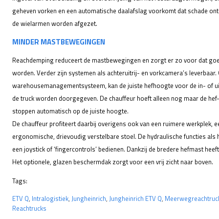
geheven vorken en een automatische daalafslag voorkomt dat schade ont
de wielarmen worden afgezet.
MINDER MASTBEWEGINGEN
Reachdemping reduceert de mastbewegingen en zorgt er zo voor dat goed
worden. Verder zijn systemen als achteruitrij- en vorkcamera’s leverbaar.
warehousemanagementsysteem, kan de juiste hefhoogte voor de in- of ui
de truck worden doorgegeven. De chauffeur hoeft alleen nog maar de hef-
stoppen automatisch op de juiste hoogte.
De chauffeur profiteert daarbij overigens ook van een ruimere werkplek, 
ergonomische, drievoudig verstelbare stoel. De hydraulische functies als 
een joystick of ‘fingercontrols’ bedienen. Dankzij de bredere hefmast heeft
Het optionele, glazen beschermdak zorgt voor een vrij zicht naar boven.
Tags:
ETV Q
,
Intralogistiek
,
Jungheinrich
,
Jungheinrich ETV Q
,
Meerwegreachtruc
Reachtrucks