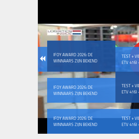
IFOY AWARD 2026: DE
TEST + V
WINNAARS ZIJN BEKEND
ETV 416I –
TEST + V
IFOY AWARD 2026: DE
ETV 416I –
WINNAARS ZIJN BEKEND
IFOY AWARD 2026: DE
TEST + V
WINNAARS ZIJN BEKEND
ETV 416I –