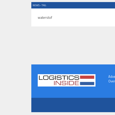
NEWS - TAG:
waterstof
Adve
Over