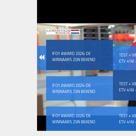
IFOY AWARD 2026: DE
TEST + V
WINNAARS ZIJN BEKEND
ETV 416I –
TEST + V
IFOY AWARD 2026: DE
ETV 416I –
WINNAARS ZIJN BEKEND
IFOY AWARD 2026: DE
TEST + V
WINNAARS ZIJN BEKEND
ETV 416I –