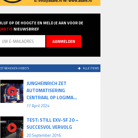
BLIJF OP DE HOOGTE EN MELD JE AAN VOOR DE
GRATIS
NIEUWSBRIEF
ST BEKEKEN VIDEO'S
ALLE ITEMS
JUNGHEINRICH ZET
AUTOMATISERING
CENTRAAL OP LOGIMA...
17 April 2024
TEST: STILL EXV-SF 20 –
SUCCESVOL VERVOLG
20 September 2016