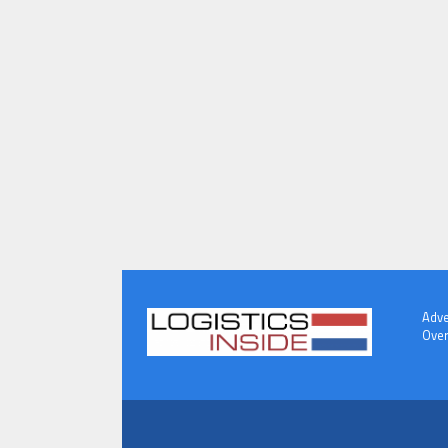
Adve
Over