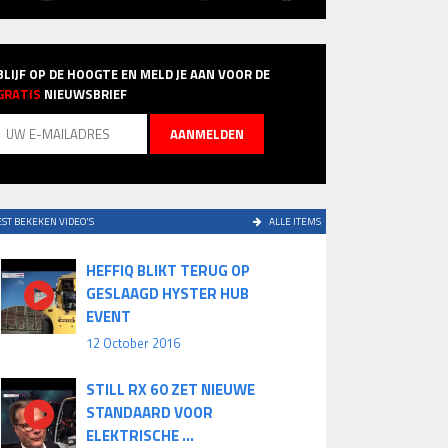
BLIJF OP DE HOOGTE EN MELD JE AAN VOOR DE
GRATIS
NIEUWSBRIEF
ST BEKEKEN VIDEO'S
ALLE ITEMS
HEFFIQ BLIKT TERUG OP
GESLAAGD HYSTER HUB
EVENT
12 October 2016
STILL RX 60 ZET NIEUWE
STANDAARD VOOR
ELEKTRISCHE ...