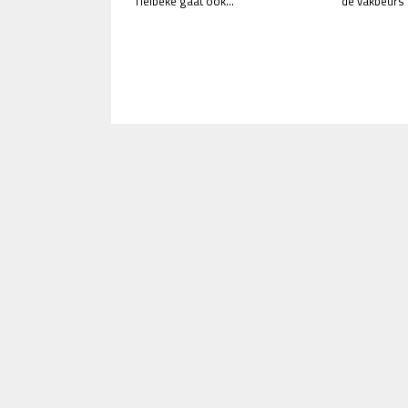
Tielbeke gaat ook...
de vakbeurs L