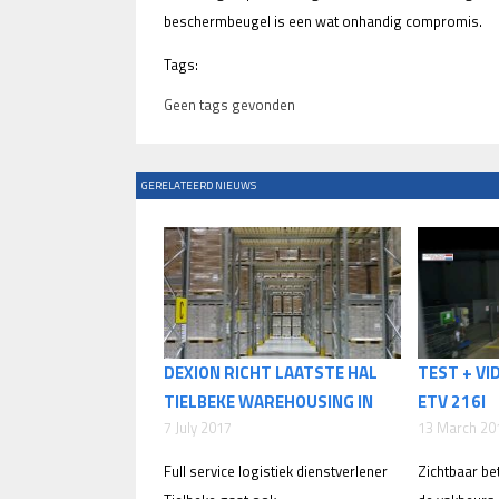
beschermbeugel is een wat onhandig compromis.
Tags:
Geen tags gevonden
GERELATEERD NIEUWS
DEXION RICHT LAATSTE HAL
TEST + VI
TIELBEKE WAREHOUSING IN
ETV 216I
7 July 2017
13 March 20
Full service logistiek dienstverlener
Zichtbaar be