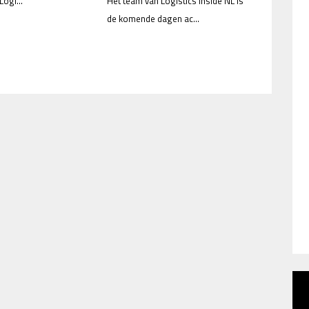
ogi...
Het team van Logistics Inside NL is
de komende dagen ac...