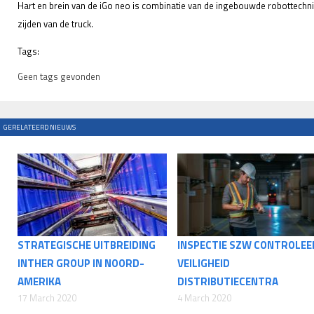
Hart en brein van de iGo neo is combinatie van de ingebouwde robottechn
zijden van de truck.
Tags:
Geen tags gevonden
GERELATEERD NIEUWS
STRATEGISCHE UITBREIDING
INSPECTIE SZW CONTROLE
INTHER GROUP IN NOORD-
VEILIGHEID
AMERIKA
DISTRIBUTIECENTRA
17 March 2020
4 March 2020