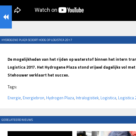
HYDROGENE PLAZA SCOORT HOOG OP LOGISTICA 2017
De mogelijkheden van het rijden op waterstof binnen het intern tra
Logistica 2017. Het Hydrogene Plaza stond vrijwel dagelijks vol me
Stehouwer verklaart het succes.
Tags:
Energie
,
Energiebron
,
Hydrogen Plaza
,
Intralogistiek
,
Logistica
,
Logistica
GERELATEERD NIEUWS