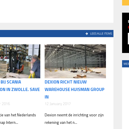
LEES ALLE ITEMS
MEE
BIJ SCANIA
DEXION RICHT NIEUW
ON IN ZWOLLE. SAVE
WAREHOUSE HUISMAN GROUP
IN
r 2016
12 January 2017
tie van het Nederlands
Dexion neemt de inrichting voor zijn
p Intern...
rekening van het n...