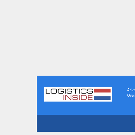
Adve
Over