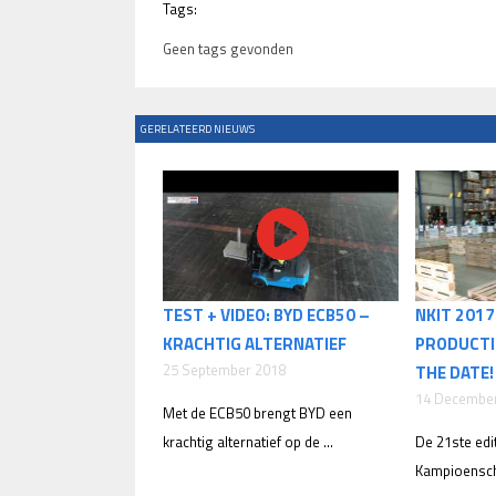
Tags:
Geen tags gevonden
GERELATEERD NIEUWS
TEST + VIDEO: BYD ECB50 –
NKIT 2017 
KRACHTIG ALTERNATIEF
PRODUCTI
25 September 2018
THE DATE!
14 Decembe
Met de ECB50 brengt BYD een
krachtig alternatief op de ...
De 21ste edi
Kampioenscha