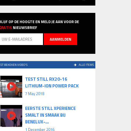
BLIJF OP DE HOOGTE EN MELD JE AAN VOOR DE
GRATIS
NIEUWSBRIEF
ST BEKEKEN VIDEO'S
ALLE ITEMS
TEST STILL RX20-16
LITHIUM-ION POWER PACK
7 May 2018
EERSTE STILL XPERIENCE
SMALT IN SMAAK BIJ
BENELUX-...
1 December 2016