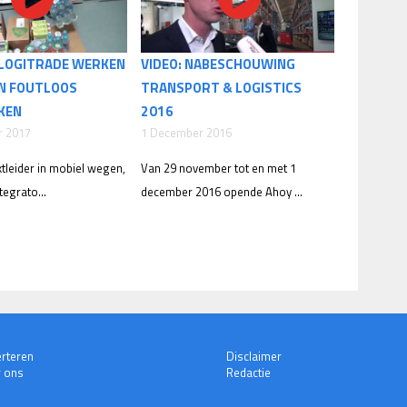
 LOGITRADE WERKEN
VIDEO: NABESCHOUWING
N FOUTLOOS
TRANSPORT & LOGISTICS
KEN
2016
r 2017
1 December 2016
leider in mobiel wegen,
Van 29 november tot en met 1
tegrato...
december 2016 opende Ahoy ...
rteren
Disclaimer
 ons
Redactie