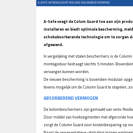
A-SAFE INTRODUCEERT NIEUWE KOLOMBESCHERMING
A-Safe voegt de Colum Guard toe aan zijn pro
installeren en biedt optimale bescherming, mel
schokabsorberende technologie om te zorgen da
afgewend.
In vergelijking met stalen beschermers is de Column 
montageduur bedraagt slechts 5 minuten. Bovendien
vervangen kunnen worden.
De nieuwe bescherming is bovendien modulair opgeb
tevens mogelijk om de Column Guard te stapelen, z
ABSORBEREND VERMOGEN
De kolombeschermers zijn gemaakt van semi-flexibe
Door middel van hoeksegmenten met afgeronde hoek
zorgt de Column Guard voor kostenbesparing op on
Naast de representatieve uitstraling krijgen werkne