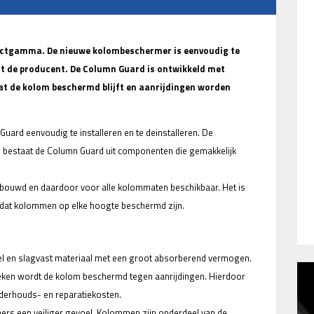
ductgamma. De nieuwe kolombeschermer is eenvoudig te
dt de producent. De Column Guard is ontwikkeld met
t de kolom beschermd blijft en aanrijdingen worden
Guard eenvoudig te installeren en te deinstalleren. De
 bestaat de Column Guard uit componenten die gemakkelijk
ouwd en daardoor voor alle kolommaten beschikbaar. Het is
odat kolommen op elke hoogte beschermd zijn.
l en slagvast materiaal met een groot absorberend vermogen.
en wordt de kolom beschermd tegen aanrijdingen. Hierdoor
derhouds- en reparatiekosten.
mers een veiliger gevoel. Kolommen zijn onderdeel van de