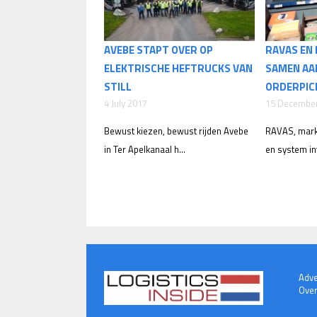
AVEBE STAPT OVER OP
RAVAS EN
ELEKTRISCHE HEFTRUCKS VAN
SAMEN AA
STILL
ORDERPIC
4 July 2017
15 Decembe
Bewust kiezen, bewust rijden Avebe
RAVAS, markt
in Ter Apelkanaal h...
en system in
Adve
Over