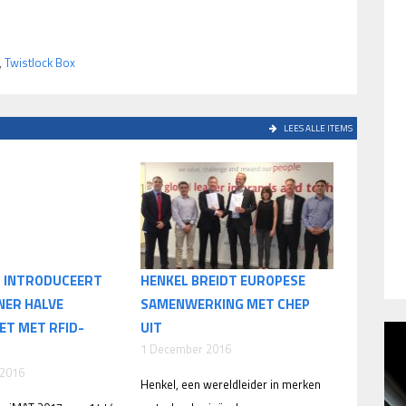
,
Twistlock Box
LEES ALLE ITEMS
S INTRODUCEERT
HENKEL BREIDT EUROPESE
NER HALVE
SAMENWERKING MET CHEP
ET MET RFID-
UIT
1 December 2016
 2016
Henkel, een wereldleider in merken