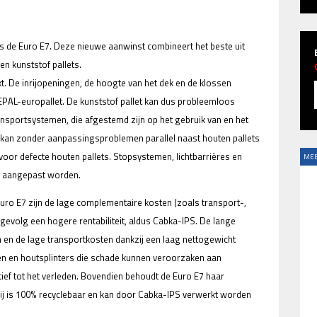
 is de Euro E7. Deze nieuwe aanwinst combineert het beste uit
n kunststof pallets.
t. De inrijopeningen, de hoogte van het dek en de klossen
PAL-europallet. De kunststof pallet kan dus probleemloos
nsportsystemen, die afgestemd zijn op het gebruik van en het
 kan zonder aanpassingsproblemen parallel naast houten pallets
 voor defecte houten pallets. Stopsystemen, lichtbarrières en
MEE
a aangepast worden.
ro E7 zijn de lage complementaire kosten (zoals transport-,
jgevolg een hogere rentabiliteit, aldus Cabka-IPS. De lange
en en de lage transportkosten dankzij een laag nettogewicht
den en houtsplinters die schade kunnen veroorzaken aan
ef tot het verleden. Bovendien behoudt de Euro E7 haar
Zij is 100% recyclebaar en kan door Cabka-IPS verwerkt worden