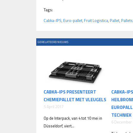
Tags:
Cabka-IPS
,
Euro-pallet
,
Fruit Logistica
,
Pallet
,
Pallets
GERELATEERD NIEUWS
CABKA-IPS PRESENTEERT
CABKA-IP
CHEMIEPALLET MET VLEUGELS
HEILBRON
5 April 2017
EUROPALL
TECHNIEK
Op de Interpack, van 4 tot 10 mei in
6 December
Düsseldorf, viert...