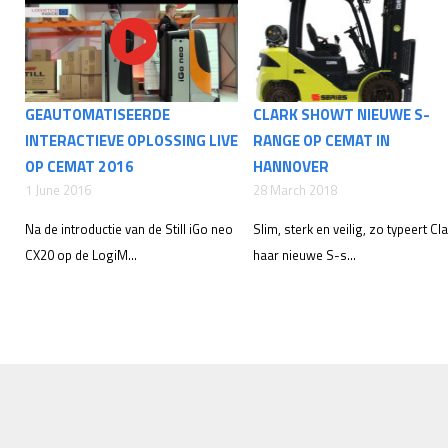
GEAUTOMATISEERDE
CLARK SHOWT NIEUWE S-
INTERACTIEVE OPLOSSING LIVE
RANGE OP CEMAT IN
OP CEMAT 2016
HANNOVER
1 June 2016
28 March 2018
Na de introductie van de Still iGo neo
Slim, sterk en veilig, zo typeert Cl
CX20 op de LogiM...
haar nieuwe S-s...