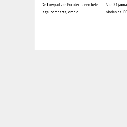
De Lowpad van Eurotec is een hele
Van 31 januar
lage, compacte, omnid...
vinden de IFO