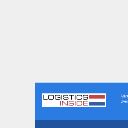
Adve
Over