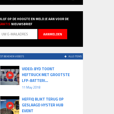
BLIJF OP DE HOOGTE EN MELD JE AAN VOOR DE
GRATIS
NIEUWSBRIEF
ST BEKEKEN VIDEO'S
ALLE ITEMS
VIDEO: BYD TOONT
HEFTRUCK MET GROOTSTE
LFP-BATTERI...
11 May 2018
HEFFIQ BLIKT TERUG OP
GESLAAGD HYSTER HUB
EVENT