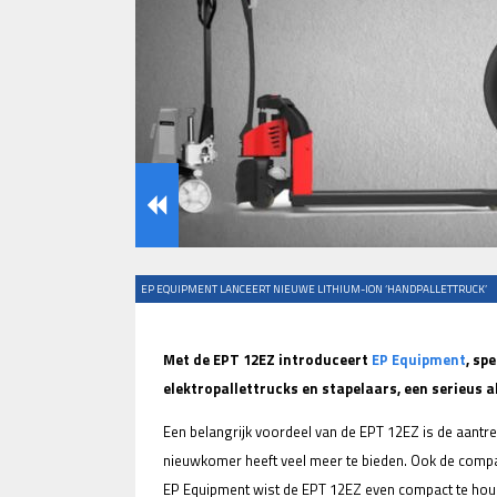
EP EQUIPMENT LANCEERT NIEUWE LITHIUM-ION ‘HANDPALLETTRUCK’
Met de EPT 12EZ introduceert
EP Equipment
, sp
elektropallettrucks en stapelaars, een serieus a
Een belangrijk voordeel van de EPT 12EZ is de aantrek
nieuwkomer heeft veel meer te bieden. Ook de compa
EP Equipment wist de EPT 12EZ even compact te houden