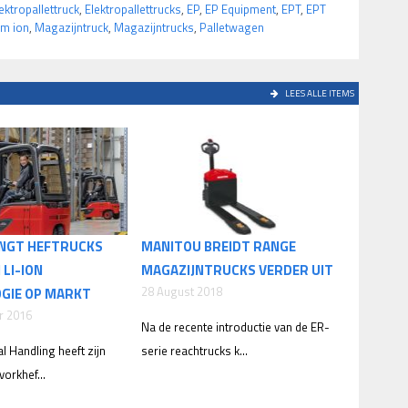
ektropallettruck
,
Elektropallettrucks
,
EP
,
EP Equipment
,
EPT
,
EPT
um ion
,
Magazijntruck
,
Magazijntrucks
,
Palletwagen
LEES ALLE ITEMS
ENGT HEFTRUCKS
MANITOU BREIDT RANGE
 LI-ION
MAGAZIJNTRUCKS VERDER UIT
28 August 2018
GIE OP MARKT
r 2016
Na de recente introductie van de ER-
l Handling heeft zijn
serie reachtrucks k...
vorkhef...