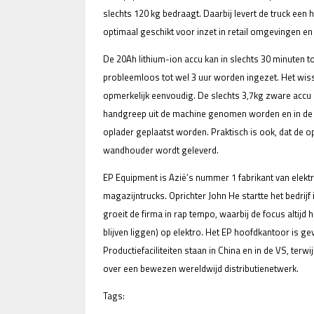
slechts 120 kg bedraagt. Daarbij levert de truck een
optimaal geschikt voor inzet in retail omgevingen en
De 20Ah lithium-ion accu kan in slechts 30 minuten t
probleemloos tot wel 3 uur worden ingezet. Het wiss
opmerkelijk eenvoudig. De slechts 3,7kg zware accu
handgreep uit de machine genomen worden en in de
oplader geplaatst worden. Praktisch is ook, dat de o
wandhouder wordt geleverd.
EP Equipment is Azië’s nummer 1 fabrikant van elek
magazijntrucks. Oprichter John He startte het bedrijf
groeit de firma in rap tempo, waarbij de focus altijd 
blijven liggen) op elektro. Het EP hoofdkantoor is g
Productiefaciliteiten staan in China en in de VS, terwij
over een bewezen wereldwijd distributienetwerk.
Tags: