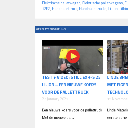
Elektrische palletwagen
,
Elektrische palletwagens
,
El
12EZ
,
Handpallettruck
,
Handpallettrucks
,
Li-ion
,
Lithi
GERELATEERD NIEUWS
TEST + VIDEO: STILL EXH-S 25
LINDE BR
LI-ION – EEN NIEUWE KOERS
MET EIGEN
VOOR DE PALLETTRUCK
TECHNOLO
27 January 2021
15 Novembe
Een nieuwe koers voor de pallettruck
Linde Materia
Met de nieuwe pal...
eerste serie 