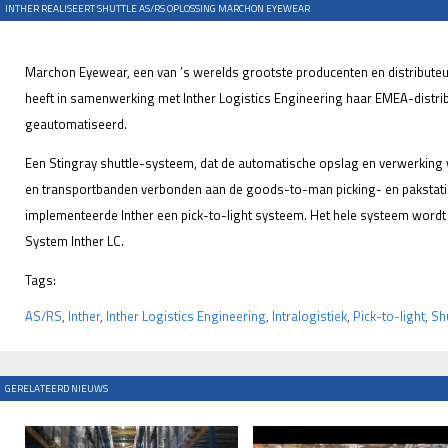
INTHER REALISEERT SHUTTLE AS/RS OPLOSSING MARCHON EYEWEAR
Marchon Eyewear, een van ’s werelds grootste producenten en distributeurs
heeft in samenwerking met Inther Logistics Engineering haar EMEA-distr
geautomatiseerd.
Een Stingray shuttle-systeem, dat de automatische opslag en verwerking va
en transportbanden verbonden aan de goods-to-man picking- en pakstat
implementeerde Inther een pick-to-light systeem. Het hele systeem wor
System Inther LC.
Tags:
AS/RS
,
Inther
,
Inther Logistics Engineering
,
Intralogistiek
,
Pick-to-light
,
Sh
GERELATEERD NIEUWS