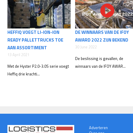
HEFFIQ VOEGT LI-ION-ION
DE WINNAARS VAN DE IFOY
READY PALLETTRUCKS TOE
AWARD 2022 ZIJN BEKEND
30 June 2022
AAN ASSORTIMENT
13 April 2021
De beslissing is gevallen, de
Met de Hyster P2.0-3.0S serie voegt
winnaars van de IFOY AWAR...
Heffiq drie krachti...
Adverteren