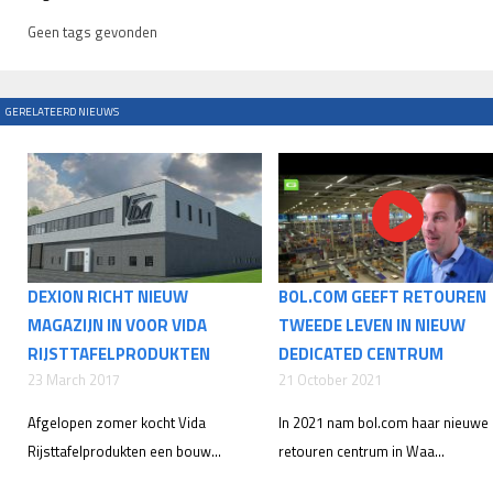
Geen tags gevonden
GERELATEERD NIEUWS
DEXION RICHT NIEUW
BOL.COM GEEFT RETOUREN
MAGAZIJN IN VOOR VIDA
TWEEDE LEVEN IN NIEUW
RIJSTTAFELPRODUKTEN
DEDICATED CENTRUM
23 March 2017
21 October 2021
Afgelopen zomer kocht Vida
In 2021 nam bol.com haar nieuwe
Rijsttafelprodukten een bouw...
retouren centrum in Waa...