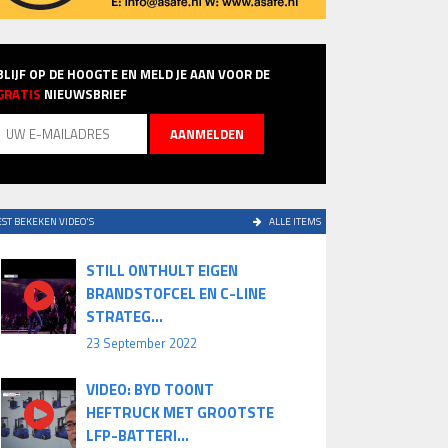
BLIJF OP DE HOOGTE EN MELD JE AAN VOOR DE
GRATIS
NIEUWSBRIEF
ST BEKEKEN VIDEO'S
ALLE ITEMS
STILL ONTHULT EIGEN
BRANDSTOFCEL EN C-LINE
STRATEG...
23 September 2022
VIDEO: BYD TOONT
HEFTRUCK MET GROOTSTE
LFP-BATTERI...