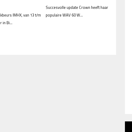
Succesvolle update Crown heeft haar
akbeurs IMHX, van 13 t/m
populaire WAV 60 W...
in Bi...