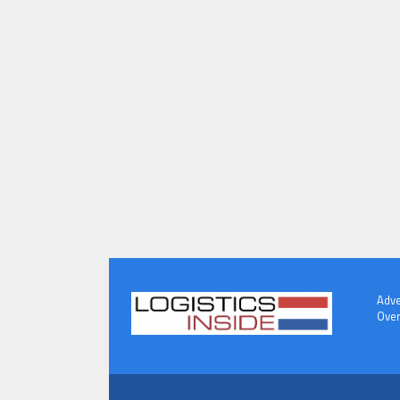
Adve
Over