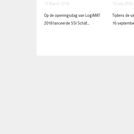
13 March 2018
19 July 2016
Op de openingsdag van LogiMAT
Tijdens de v
2018 lanceerde SSI Schäf...
16 september 