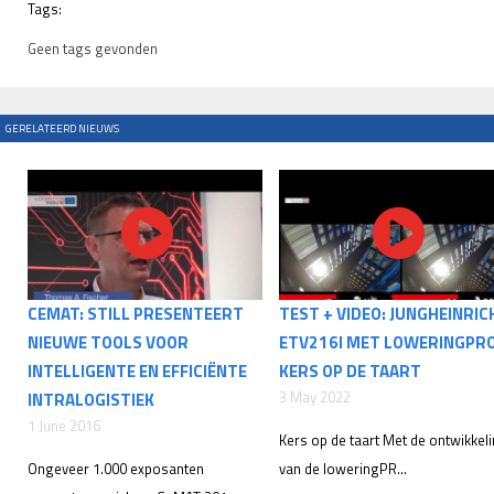
Tags:
Geen tags gevonden
GERELATEERD NIEUWS
CEMAT: STILL PRESENTEERT
TEST + VIDEO: JUNGHEINRIC
NIEUWE TOOLS VOOR
ETV216I MET LOWERINGPRO
INTELLIGENTE EN EFFICIËNTE
KERS OP DE TAART
3 May 2022
INTRALOGISTIEK
1 June 2016
Kers op de taart Met de ontwikkel
Ongeveer 1.000 exposanten
van de loweringPR...