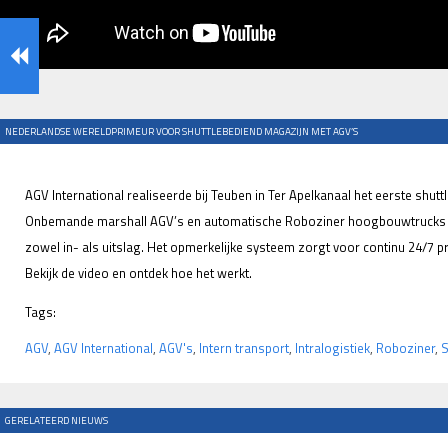
NEDERLANDSE WERELDPRIMEUR VOOR SHUTTLEBEDIEND MAGAZIJN MET AGV’S
AGV International realiseerde bij Teuben in Ter Apelkanaal het eerste shut
Onbemande marshall AGV’s en automatische Roboziner hoogbouwtrucks z
zowel in- als uitslag. Het opmerkelijke systeem zorgt voor continu 24/7 
Bekijk de video en ontdek hoe het werkt.
Tags:
AGV
,
AGV International
,
AGV's
,
Intern transport
,
Intralogistiek
,
Roboziner
,
S
GERELATEERD NIEUWS