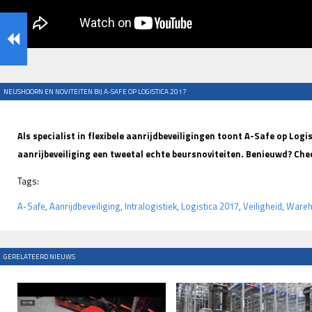
NEUSHOORN EN NOVITEITEN BIJ A-SAFE OP LOGISTICA 2017
Als specialist in flexibele aanrijdbeveiligingen toont A-Safe op Log
aanrijbeveiliging een tweetal echte beursnoviteiten. Benieuwd? Chec
Tags:
A-Safe
,
Aanrijdbeveiliging
,
Intralogistiek
,
Logistica 2017
,
Veiligheid
,
Ware
GERELATEERD NIEUWS