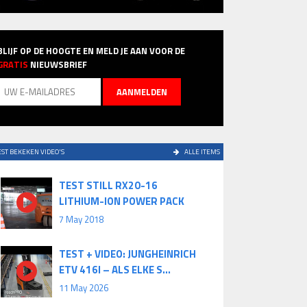
BLIJF OP DE HOOGTE EN MELD JE AAN VOOR DE
GRATIS
NIEUWSBRIEF
ST BEKEKEN VIDEO'S
ALLE ITEMS
TEST STILL RX20-16
LITHIUM-ION POWER PACK
7 May 2018
TEST + VIDEO: JUNGHEINRICH
ETV 416I – ALS ELKE S...
11 May 2026