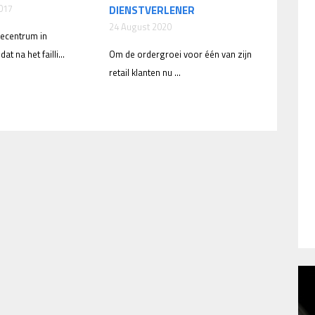
017
DIENSTVERLENER
24 August 2020
iecentrum in
t na het failli...
Om de ordergroei voor één van zijn
retail klanten nu ...