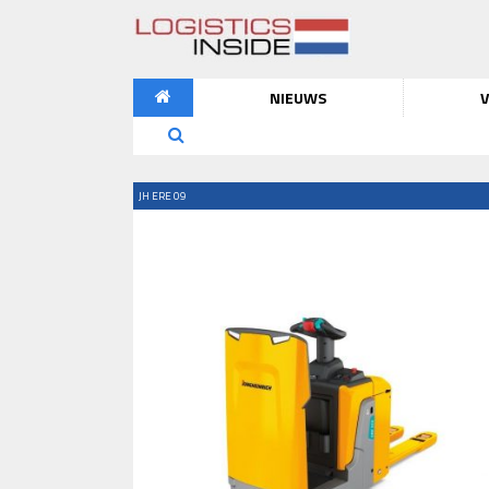
NIEUWS
V
JH ERE 09