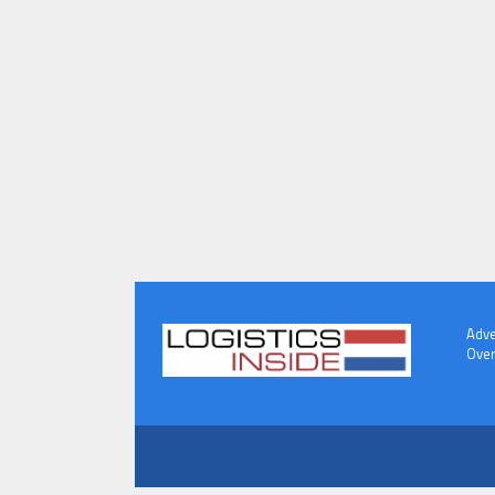
Adve
Over