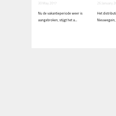
30 May 2017
26 January 2
Nu de vakantieperiode weer is
Het distribut
aangebroken, stijgt het a...
Nieuwegein, da