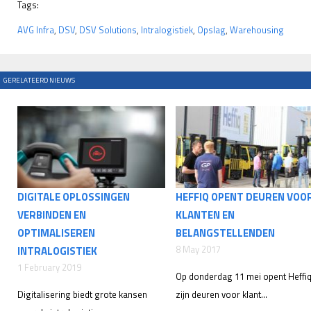
Tags:
AVG Infra
,
DSV
,
DSV Solutions
,
Intralogistiek
,
Opslag
,
Warehousing
GERELATEERD NIEUWS
DIGITALE OPLOSSINGEN
HEFFIQ OPENT DEUREN VOO
VERBINDEN EN
KLANTEN EN
OPTIMALISEREN
BELANGSTELLENDEN
8 May 2017
INTRALOGISTIEK
1 February 2019
Op donderdag 11 mei opent Heffi
Digitalisering biedt grote kansen
zijn deuren voor klant...