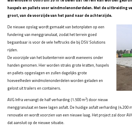
warehouse in Oostrum zo in te delen dat terrein kan worden gebruik
haspels en pallets voor windmolenonderdelen. Met de uitbreiding ve
groot, van de voorzijde van het pand naar de achterzijde.
De nieuwe opslag wordt gemaakt van betonplaten op een
fundering van menggranulaat, zodat het terrein goed
begaanbaar is voor de vele heftrucks die bij DSV Solutions
rijden.
De voorzijde van het buitenterrein wordt eveneens onder
handen genomen. Hier worden straks grote kratten, haspels
en pallets opgeslagen en zullen dagelijks grote
hoeveelheden windmolenonderdelen worden geladen en
gelost uit trailers en containers.
2
AVG Infra vervangt de half verharding (1.500 m
) door nieuw
menggranulaat en twee lagen asfalt. De huidige asfalt verharding (4.200 
renovatie en wordt voorzien van een nieuwe laag. Het project zal door A
dat aansluit op de nieuwe situatie.