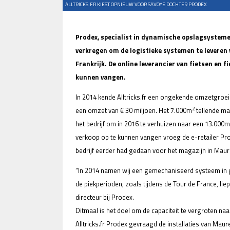
ALLTRICKS.FR KIEST OPNIEUW VOOR SAVOYE DOCHTER PRODEX
Prodex, specialist in dynamische opslagsystem
verkregen om de logistieke systemen te leveren 
Frankrijk. De online leverancier van fietsen en f
kunnen vangen.
In 2014 kende Alltricks.fr een ongekende omzetgroei 
2
een omzet van € 30 miljoen. Het 7.000m
tellende mag
het bedrijf om in 2016 te verhuizen naar een 13.000m
verkoop op te kunnen vangen vroeg de e-retailer P
bedrijf eerder had gedaan voor het magazijn in Mau
“In 2014 namen wij een gemechaniseerd systeem in g
de piekperioden, zoals tijdens de Tour de France, liep 
directeur bij Prodex.
Ditmaal is het doel om de capaciteit te vergroten naa
Alltricks.fr Prodex gevraagd de installaties van M