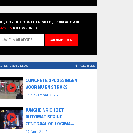
BLIJF OP DE HOOGTE EN MELD JE AAN VOOR DE
GRATIS
NIEUWSBRIEF
ST BEKEKEN VIDEO'S
ALLE ITEMS
CONCRETE OPLOSSINGEN
VOOR NU EN STRAKS
14 November 2025
JUNGHEINRICH ZET
AUTOMATISERING
CENTRAAL OP LOGIMA...
17 April 2024