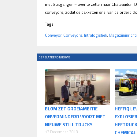
met 5 uitgangen – over te zetten naar Châteaudun. D
conveyors, zodat de pakketten snel van de orderpic
Tags:
Conveyor
,
Conveyors
,
Intralogistiek
,
Magazijninricht
GERELATEERD NIEUWS
BLOM ZET GROEIAMBITIE
HEFFIQ LE
ONVERMINDERD VOORT MET
EXPLOSIEB
NIEUWE STILL TRUCKS
HEFTRUCK
12 December 2018
CHEMICAL