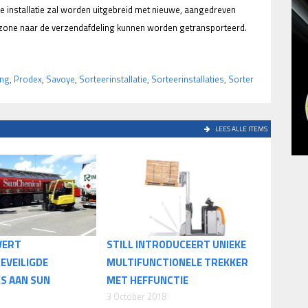
e installatie zal worden uitgebreid met nieuwe, aangedreven
kzone naar de verzendafdeling kunnen worden getransporteerd.
ing
,
Prodex
,
Savoye
,
Sorteerinstallatie
,
Sorteerinstallaties
,
Sorter
LEES ALLE ITEMS
VERT
STILL INTRODUCEERT UNIEKE
EVEILIGDE
MULTIFUNCTIONELE TREKKER
S AAN SUN
MET HEFFUNCTIE
3 October 2018