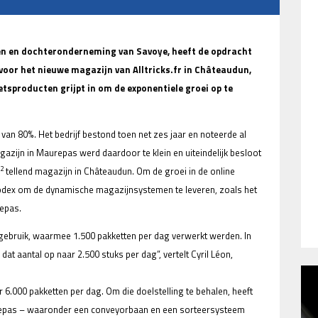
en en dochteronderneming van Savoye, heeft de opdracht
voor het nieuwe magazijn van Alltricks.fr in Châteaudun,
ietsproducten grijpt in om de exponentiele groei op te
van 80%. Het bedrijf bestond toen net zes jaar en noteerde al
azijn in Maurepas werd daardoor te klein en uiteindelijk besloot
2
tellend magazijn in Châteaudun. Om de groei in de online
rodex om de dynamische magazijnsystemen te leveren, zoals het
repas.
ebruik, waarmee 1.500 pakketten per dag verwerkt werden. In
dat aantal op naar 2.500 stuks per dag”, vertelt Cyril Léon,
r 6.000 pakketten per dag. Om die doelstelling te behalen, heeft
aurepas – waaronder een conveyorbaan en een sorteersysteem