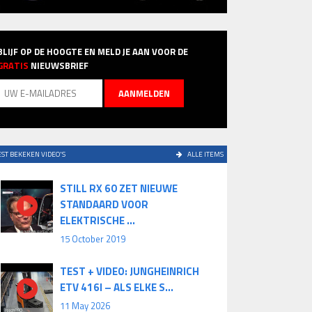
BLIJF OP DE HOOGTE EN MELD JE AAN VOOR DE
GRATIS
NIEUWSBRIEF
ST BEKEKEN VIDEO'S
ALLE ITEMS
STILL RX 60 ZET NIEUWE
STANDAARD VOOR
ELEKTRISCHE ...
15 October 2019
TEST + VIDEO: JUNGHEINRICH
ETV 416I – ALS ELKE S...
11 May 2026