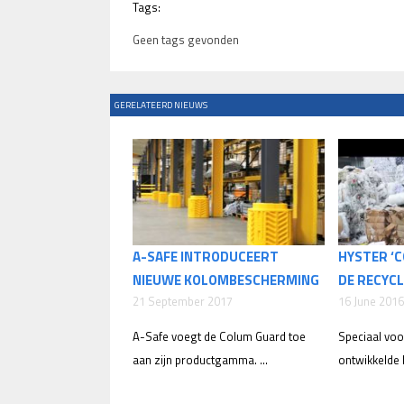
Tags:
Geen tags gevonden
GERELATEERD NIEUWS
A-SAFE INTRODUCEERT
HYSTER ‘
NIEUWE KOLOMBESCHERMING
DE RECYC
21 September 2017
16 June 2016
A-Safe voegt de Colum Guard toe
Speciaal voo
aan zijn productgamma. ...
ontwikkelde H