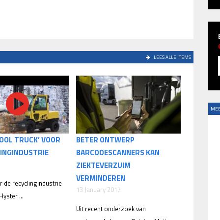
LEES ALLE ITEMS
MEE
COOL TRUCK’ VOOR
BETER ONTWERP
LINGINDUSTRIE
BARCODESCANNERS KAN
ZIEKTEVERZUIM
VERMINDEREN
r de recyclingindustrie
13 January 2017
yster ...
Uit recent onderzoek van