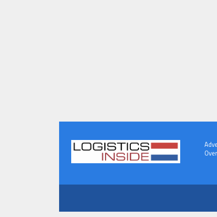
Adve
Over