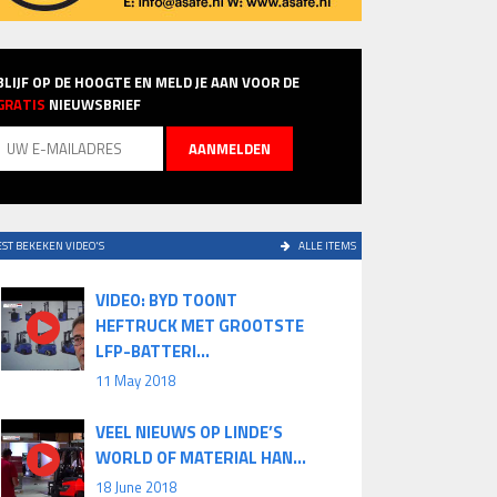
BLIJF OP DE HOOGTE EN MELD JE AAN VOOR DE
GRATIS
NIEUWSBRIEF
ST BEKEKEN VIDEO'S
ALLE ITEMS
VIDEO: BYD TOONT
HEFTRUCK MET GROOTSTE
LFP-BATTERI...
11 May 2018
VEEL NIEUWS OP LINDE’S
WORLD OF MATERIAL HAN...
18 June 2018