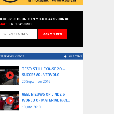
BLIJF OP DE HOOGTE EN MELD JE AAN VOOR DE
GRATIS
NIEUWSBRIEF
ST BEKEKEN VIDEO'S
ALLE ITEMS
TEST: STILL EXV-SF 20 –
SUCCESVOL VERVOLG
20 September 2016
VEEL NIEUWS OP LINDE’S
WORLD OF MATERIAL HAN...
18 June 2018