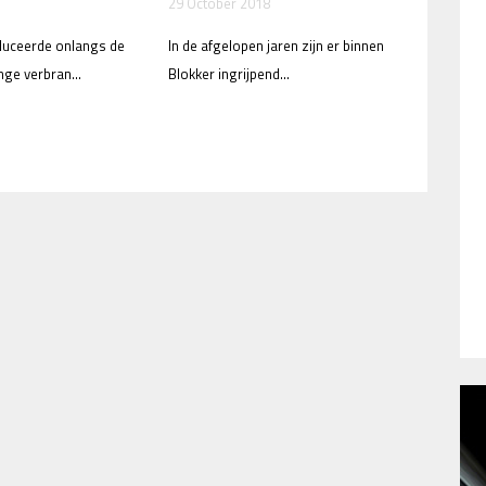
29 October 2018
duceerde onlangs de
In de afgelopen jaren zijn er binnen
nge verbran...
Blokker ingrijpend...