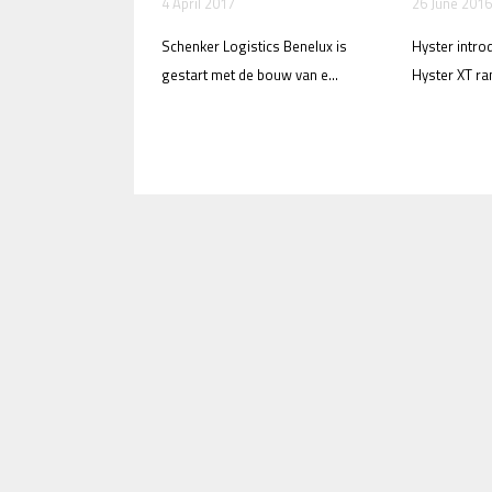
4 April 2017
26 June 2016
Schenker Logistics Benelux is
Hyster intro
gestart met de bouw van e...
Hyster XT ra